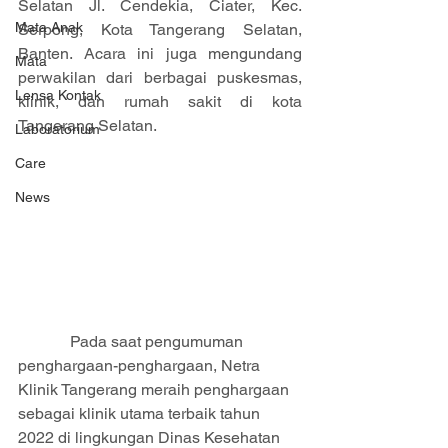
Selatan Jl. Cendekia, Ciater, Kec. 
Mata Anak
Serpong, Kota Tangerang Selatan, 
Banten. Acara ini juga mengundang 
Mata
perwakilan dari berbagai puskesmas, 
Lensa Kontak
klinik, dan rumah sakit di kota 
Tangerang Selatan.
Laboratorium
Care
News
             Pada saat pengumuman 
penghargaan-penghargaan, Netra 
Klinik Tangerang meraih penghargaan 
sebagai klinik utama terbaik tahun 
2022 di lingkungan Dinas Kesehatan 