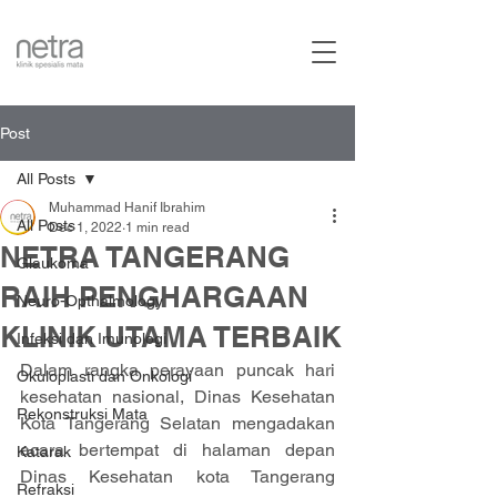
Post
All Posts
Muhammad Hanif Ibrahim
All Posts
Dec 1, 2022
1 min read
NETRA TANGERANG
Glaukoma
RAIH PENGHARGAAN
Neuro-Opthalmology
KLINIK UTAMA TERBAIK
Infeksi dan Imunologi
Dalam rangka perayaan puncak hari 
Okuloplasti dan Onkologi
kesehatan nasional, Dinas Kesehatan 
Rekonstruksi Mata
Kota Tangerang Selatan mengadakan 
acara bertempat di halaman depan 
Katarak
Dinas Kesehatan kota Tangerang 
Refraksi