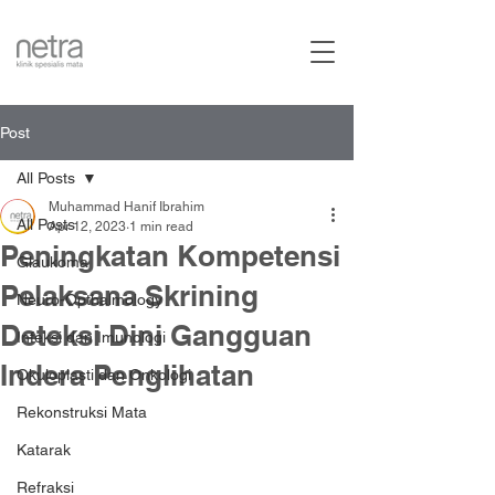
Post
All Posts
Muhammad Hanif Ibrahim
All Posts
Apr 12, 2023
1 min read
Peningkatan Kompetensi
Glaukoma
Pelaksana Skrining
Neuro-Opthalmology
Deteksi Dini Gangguan
Infeksi dan Imunologi
Indera Penglihatan
Okuloplasti dan Onkologi
Rekonstruksi Mata
Katarak
Refraksi