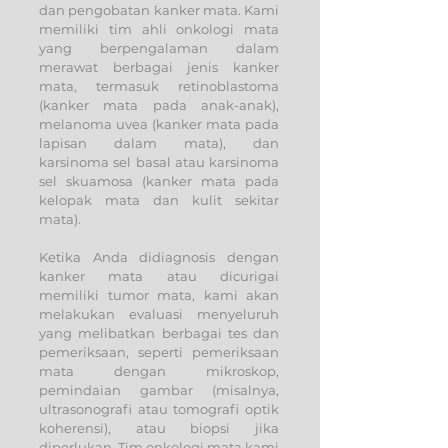
dan pengobatan kanker mata. Kami
memiliki tim ahli onkologi mata
yang berpengalaman dalam
merawat berbagai jenis kanker
mata, termasuk retinoblastoma
(kanker mata pada anak-anak),
melanoma uvea (kanker mata pada
lapisan dalam mata), dan
karsinoma sel basal atau karsinoma
sel skuamosa (kanker mata pada
kelopak mata dan kulit sekitar
mata).
Ketika Anda didiagnosis dengan
kanker mata atau dicurigai
memiliki tumor mata, kami akan
melakukan evaluasi menyeluruh
yang melibatkan berbagai tes dan
pemeriksaan, seperti pemeriksaan
mata dengan mikroskop,
pemindaian gambar (misalnya,
ultrasonografi atau tomografi optik
koherensi), atau biopsi jika
diperlukan. Tim onkologi mata kami