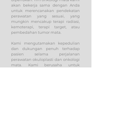
akan bekerja sama dengan Anda
untuk merencanakan pendekatan
perawatan yang sesuai, yang
mungkin mencakup terapi radiasi,
kemoterapi, terapi target, atau
pembedahan tumor mata.
Kami mengutamakan kepedulian
dan dukungan penuh terhadap
pasien selama perjalanan
perawatan okuloplasti dan onkologi
mata. Kami berusaha untuk
memberikan perawatan yang
holistik dan menyesuaikan
pendekatan kami dengan
kebutuhan individual pasien. Kami
juga memberikan informasi dan
dukungan yang diperlukan kepada
pasien dan keluarga mereka.
Jika Anda memerlukan layanan
okuloplasti atau onkologi mata,
jangan ragu untuk menghubungi