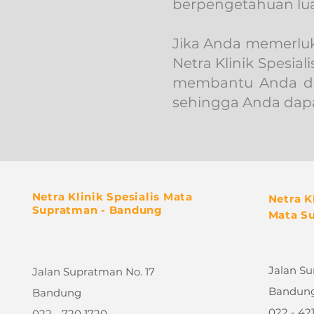
berpengetahuan lua
Jika Anda memerluk
Netra Klinik Spesia
membantu Anda dal
sehingga Anda dapa
Netra Klinik Spesialis Mata
Netra K
Supratman - Bandung
Mata S
Jalan Su
Jalan Supratman No. 17
Bandun
Bandung
022 - 42
022 - 720 1720