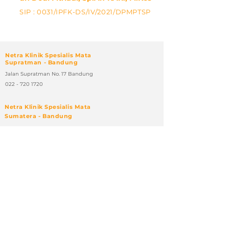
SIP : 0031/IPFK-DS/IV/2021/DPMPTSP
Netra Klinik Spesialis Mata
Supratman - Bandung
Jalan Supratman No. 17 Bandung
022 - 720 1720
Netra Klinik Spesialis Mata
Sumatera - Bandung
Jalan Sumatera No. 46 - 48 Bandung
022 - 4210 108
Netra Klinik Spesialis Mata
Tangerang
Jalan Raya Serpong No. 28 Tangerang Selatan
021 - 5316 9666
FOLLOW MEDIA SOSIAL KAMI
Copyright ©2022
Netra Klinik Spesialis Mata
Hak Cipta dilindungi Undang-Undang