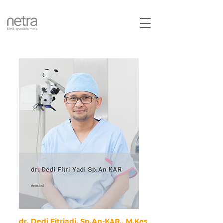
dr. Dedi Fitriadi, Sp.An-KAR., M.Kes