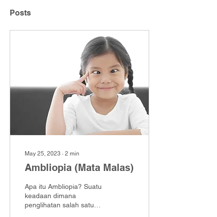
Posts
May 25, 2023
∙
2
min
Ambliopia (Mata Malas)
Apa itu Ambliopia? Suatu
keadaan dimana
penglihatan salah satu
atau kedua mata tidak