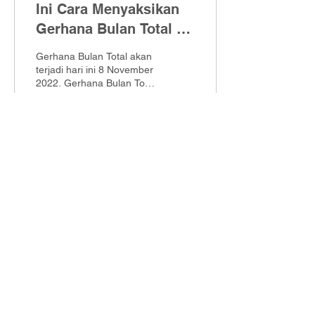
Ini Cara Menyaksikan
Gerhana Bulan Total 8
November 2022
Gerhana Bulan Total akan
terjadi hari ini 8 November
2022. Gerhana Bulan Total
kali ini akan memiliki durasi
selama 1 jam, 24 menit,
58...
57
0
Netra Klinik Spesialis Mata
Supratman - Bandung
Jalan Supratman No. 17 Bandung
022 - 720 1720
Netra Klinik Spesialis Mata
Sumatera - Bandung