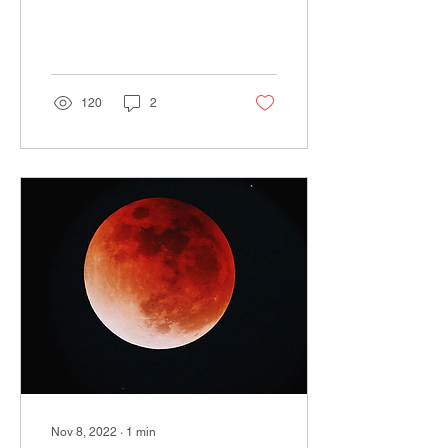
berkembang secara baik
selama masa
pertumbuhan anak,...
120
2
Nov 8, 2022
∙
1
min