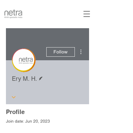
More actions
Follow
Writer
Ery M. H.
Profile
Join date: Jun 20, 2023