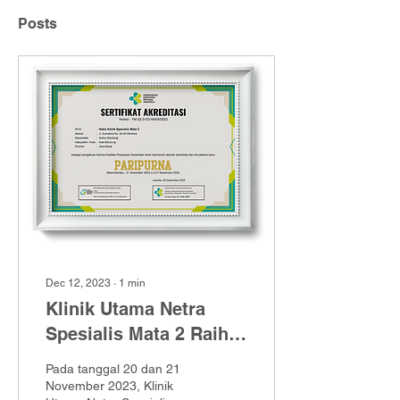
Posts
Dec 12, 2023
∙
1
min
Klinik Utama Netra
Spesialis Mata 2 Raih
Akreditasi Paripurna
Pada tanggal 20 dan 21
dari KAKP
November 2023, Klinik