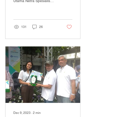
Utama Netra Spesialis
Mata 2 merayakan
pencapaian luar biasa
dengan meraih hasil
akreditasi...
131
26
Dec 9, 2023
∙
2
min